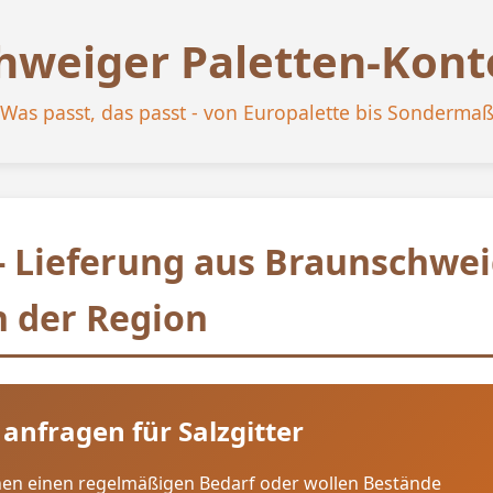
hweiger Paletten-Kon
Was passt, das passt - von Europalette bis Sonderma
 - Lieferung aus Braunschwe
 der Region
 anfragen für Salzgitter
lanen einen regelmäßigen Bedarf oder wollen Bestände